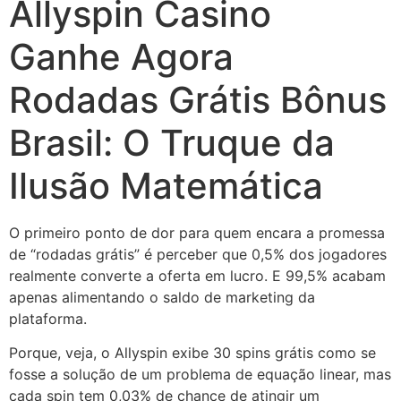
Allyspin Casino
Ganhe Agora
Rodadas Grátis Bônus
Brasil: O Truque da
Ilusão Matemática
O primeiro ponto de dor para quem encara a promessa
de “rodadas grátis” é perceber que 0,5% dos jogadores
realmente converte a oferta em lucro. E 99,5% acabam
apenas alimentando o saldo de marketing da
plataforma.
Porque, veja, o Allyspin exibe 30 spins grátis como se
fosse a solução de um problema de equação linear, mas
cada spin tem 0,03% de chance de atingir um