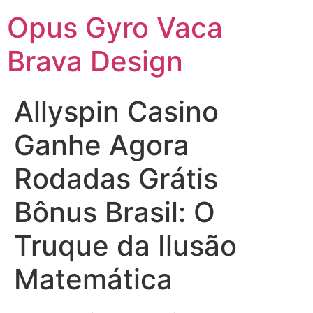
Opus Gyro Vaca
Brava Design
Allyspin Casino
Ganhe Agora
Rodadas Grátis
Bônus Brasil: O
Truque da Ilusão
Matemática