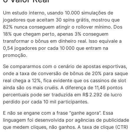
Um estudo interno, usando 10.000 simulações de
jogadores que aceitam 30 spins grátis, mostrou que
82% nunca conseguem atingir o rollover mínimo. Dos
18% que chegam perto, apenas 3% conseguem
transformar o bônus em dinheiro real. Isso equivale a
0,54 jogadores por cada 10 000 que entram na
promoção.
Se compararmos com o cenário de apostas esportivas,
onde a taxa de conversão de bônus de 20% para saque
real chega a 12%, fica evidente que os cassinos de slot
ainda são os mais cruéis. A diferença de 11,46 pontos
percentuais pode ser traduzida em R$ 2.292 de lucro
perdido por cada 10 mil participantes.
E não se engane com a frase “ganhe agora”. Essa
linguagem foi desenvolvida por agências de publicidade
que medem cliques, não ganhos. A taxa de clique (CTR)