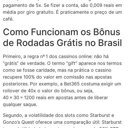
pagamento de 5x. Se fizer a conta, são 0,009 reais em
média por giro gratuito. É praticamente o preço de um
café.
Como Funcionam os Bônus
de Rodadas Grátis no Brasil
Primeiro, a regra nº 1 dos cassinos online: não há
“grátis” de verdade. O termo “gift” aparece nos termos
como se fosse caridade, mas na prática o cassino
recupere 100% do valor em comissão nas apostas
posteriores. Por exemplo, a Bet365 costuma exigir um
rollover de 40x o valor do bônus, ou seja,
40 × 30 = 1200 reais em apostas antes de liberar
qualquer saque.
Segundo, a volatilidade dos slots como Starburst e
Gonzo’s Quest oferece uma comparação útil: Starburst