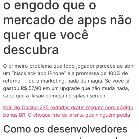
o engodo que o
mercado de apps não
quer que você
descubra
O primeiro problema que todo jogador percebe ao abrir
um “blackjack app iPhone” é a promessa de 100% de
retorno — puro marketing, nada de magia. Se você já
gastou R$ 57,90 em um upgrade que não muda nada,
sabe que a ilusão começa no splash screen.
Fair Go Casino 235 rodadas grátis resgate com código
bônus BR: O choque frio da oferta que ninguém pediu
Como os desenvolvedores