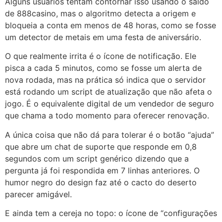
Alguns usuários tentam contornar isso usando o saldo
de 888casino, mas o algoritmo detecta a origem e
bloqueia a conta em menos de 48 horas, como se fosse
um detector de metais em uma festa de aniversário.
O que realmente irrita é o ícone de notificação. Ele
pisca a cada 5 minutos, como se fosse um alerta de
nova rodada, mas na prática só indica que o servidor
está rodando um script de atualização que não afeta o
jogo. É o equivalente digital de um vendedor de seguro
que chama a todo momento para oferecer renovação.
A única coisa que não dá para tolerar é o botão “ajuda”
que abre um chat de suporte que responde em 0,8
segundos com um script genérico dizendo que a
pergunta já foi respondida em 7 linhas anteriores. O
humor negro do design faz até o cacto do deserto
parecer amigável.
E ainda tem a cereja no topo: o ícone de “configurações