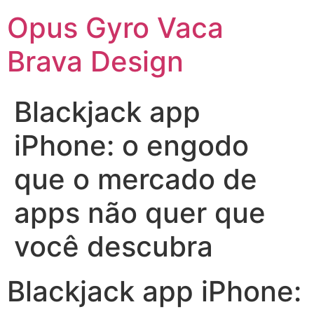
Opus Gyro Vaca
Brava Design
Blackjack app
iPhone: o engodo
que o mercado de
apps não quer que
você descubra
Blackjack app iPhone: