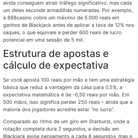
ainda conseguem atrair tráfego significativo, mas cada
um deles esconde armadilhas numeradas. Por exemplo,
a 888casino cobre um máximo de 5.000 reais em
ganhos de Blackjack antes de aplicar a taxa de 12% nos
saques, o que equivale a perder 600 reais de lucro
potencial em uma sessão de 5 mil.
Estrutura de apostas e
cálculo de expectativa
Se você aposta 100 reais por mão e tem uma estratégia
básica que reduz a vantagem da casa para 0,5%, a
expectativa matemática é de -0,50 reais por mão. Em
500 mãos, isso significa perder 250 reais – ainda que a
maioria dos jogadores acredite estar “no lucro”.
Comparado ao ritmo de um giro em Starburst, onde a
rotação completa dura 2 segundos, a decisão em
Blackjack exige pensamento a cada 8 segundos, mas o