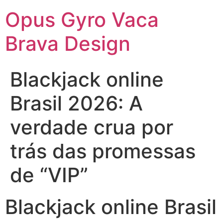
Opus Gyro Vaca
Brava Design
Blackjack online
Brasil 2026: A
verdade crua por
trás das promessas
de “VIP”
Blackjack online Brasil