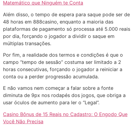
Matemático que Ninguém te Conta
Além disso, o tempo de espera para saque pode ser de
48 horas em 888casino, enquanto a maioria das
plataformas de pagamento só processa até 5.000 reais
por dia, forçando o jogador a dividir o saque em
múltiplas transações.
Por fim, a realidade dos termos e condições é que o
campo “tempo de sessão” costuma ser limitado a 2
horas consecutivas, forçando o jogador a reiniciar a
conta ou a perder progressão acumulada.
E não vamos nem começar a falar sobre a fonte
diminuta de 9px nos rodapés dos jogos, que obriga a
usar óculos de aumento para ler o “Legal”.
Casino Bônus de 15 Reais no Cadastro: O Engodo Que
Você Não Precisa