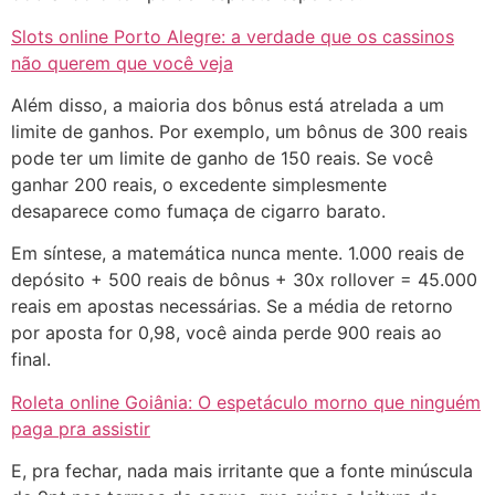
Slots online Porto Alegre: a verdade que os cassinos
não querem que você veja
Além disso, a maioria dos bônus está atrelada a um
limite de ganhos. Por exemplo, um bônus de 300 reais
pode ter um limite de ganho de 150 reais. Se você
ganhar 200 reais, o excedente simplesmente
desaparece como fumaça de cigarro barato.
Em síntese, a matemática nunca mente. 1.000 reais de
depósito + 500 reais de bônus + 30x rollover = 45.000
reais em apostas necessárias. Se a média de retorno
por aposta for 0,98, você ainda perde 900 reais ao
final.
Roleta online Goiânia: O espetáculo morno que ninguém
paga pra assistir
E, pra fechar, nada mais irritante que a fonte minúscula