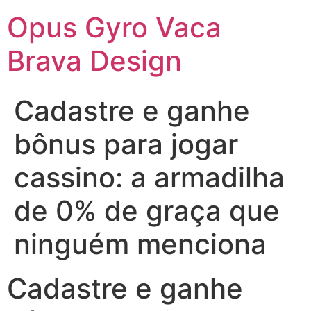
Opus Gyro Vaca
Brava Design
Cadastre e ganhe
bônus para jogar
cassino: a armadilha
de 0% de graça que
ninguém menciona
Cadastre e ganhe