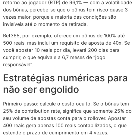
retorno ao jogador (RTP) de 96,1% — com a volatilidade
dos bônus, percebe-se que o bônus tem risco quase 3
vezes maior, porque a maioria das condições são
invisíveis até o momento da retirada.
Bet365, por exemplo, oferece um bônus de 100% até
500 reais, mas inclui um requisito de aposta de 40x. Se
você apostar 10 reais por dia, levará 200 dias para
cumprir, o que equivale a 6,7 meses de “jogo
responsável”.
Estratégias numéricas para
não ser engolido
Primeiro passo: calcule o custo oculto. Se o bônus tem
25% de contribution rate, significa que somente 25% do
seu volume de apostas conta para o rollover. Apostar
400 reais gera apenas 100 reais contabilizados, o que
estende o prazo de cumprimento em 4 vezes.