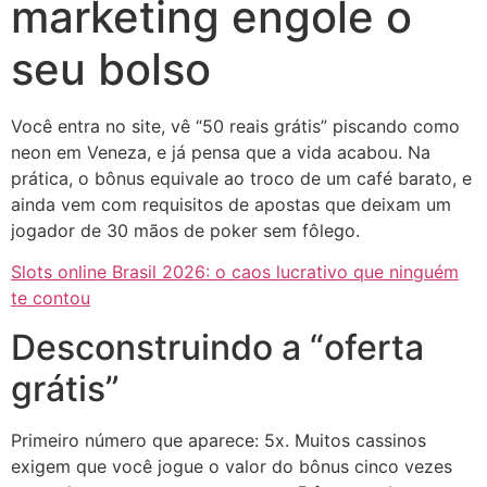
marketing engole o
seu bolso
Você entra no site, vê “50 reais grátis” piscando como
neon em Veneza, e já pensa que a vida acabou. Na
prática, o bônus equivale ao troco de um café barato, e
ainda vem com requisitos de apostas que deixam um
jogador de 30 mãos de poker sem fôlego.
Slots online Brasil 2026: o caos lucrativo que ninguém
te contou
Desconstruindo a “oferta
grátis”
Primeiro número que aparece: 5x. Muitos cassinos
exigem que você jogue o valor do bônus cinco vezes