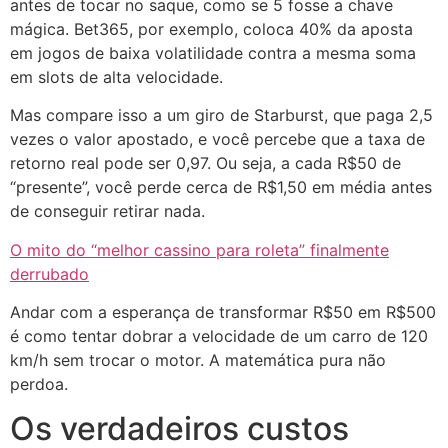
antes de tocar no saque, como se 5 fosse a chave
mágica. Bet365, por exemplo, coloca 40% da aposta
em jogos de baixa volatilidade contra a mesma soma
em slots de alta velocidade.
Mas compare isso a um giro de Starburst, que paga 2,5
vezes o valor apostado, e você percebe que a taxa de
retorno real pode ser 0,97. Ou seja, a cada R$50 de
“presente”, você perde cerca de R$1,50 em média antes
de conseguir retirar nada.
O mito do “melhor cassino para roleta” finalmente
derrubado
Andar com a esperança de transformar R$50 em R$500
é como tentar dobrar a velocidade de um carro de 120
km/h sem trocar o motor. A matemática pura não
perdoa.
Os verdadeiros custos