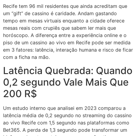
Recife tem 96 mil residentes que ainda acreditam que
um “gift” de cassino é caridade. Andam gastando
tempo em mesas virtuais enquanto a cidade oferece
mesas reais com crupiês que sabem ler mais que
horóscopo. A diferença entre a experiência online e o
piso de um cassino ao vivo em Recife pode ser medida
em 3 fatores: latência, interação humana e risco de ficar
com a ficha na mão.
Latência Quebrada: Quando
0,2 segundo Vale Mais Que
200 R$
Um estudo interno que analisei em 2023 comparou a
latência média de 0,2 segundo no streaming do cassino
ao vivo Recife com 1,5 segundo nas plataformas como
Bet365. A perda de 1,3 segundo pode transformar um