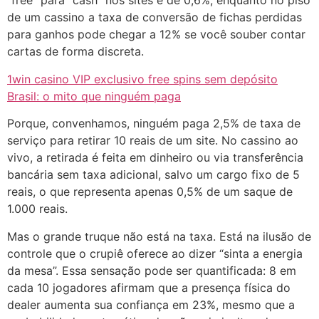
“free” para “cash” nos sites é de 0,6%, enquanto no piso
de um cassino a taxa de conversão de fichas perdidas
para ganhos pode chegar a 12% se você souber contar
cartas de forma discreta.
1win casino VIP exclusivo free spins sem depósito
Brasil: o mito que ninguém paga
Porque, convenhamos, ninguém paga 2,5% de taxa de
serviço para retirar 10 reais de um site. No cassino ao
vivo, a retirada é feita em dinheiro ou via transferência
bancária sem taxa adicional, salvo um cargo fixo de 5
reais, o que representa apenas 0,5% de um saque de
1.000 reais.
Mas o grande truque não está na taxa. Está na ilusão de
controle que o crupiê oferece ao dizer “sinta a energia
da mesa”. Essa sensação pode ser quantificada: 8 em
cada 10 jogadores afirmam que a presença física do
dealer aumenta sua confiança em 23%, mesmo que a