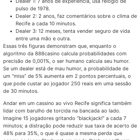
Dealer 1: 7 anos de experiência, usa relógio de
pulso de 1978.
Dealer 2: 2 anos, faz comentários sobre o clima de
Recife a cada 10 minutos.
Dealer 3: 12 meses, tenta vender seguro de vida
entre uma mão e outra.
Essas três figuras demonstram que, enquanto o
algoritmo da 888casino calcula probabilidades com
precisão de 0,001%, o ser humano calcula seu humor.
Se um dealer está de mau humor, a probabilidade de
um “miss” de 5% aumenta em 2 pontos percentuais, o
que pode custar ao jogador 250 reais em uma sessão
de 30 minutos.
Andar em um cassino ao vivo Recife significa também
lidar com barulho de torcida na bancada ao lado.
Imagine 15 jogadores gritando “blackjack!” a cada 7
minutos; a distração pode reduzir sua taxa de acerto de
48% para 35%, o que é quase a mesma perda que