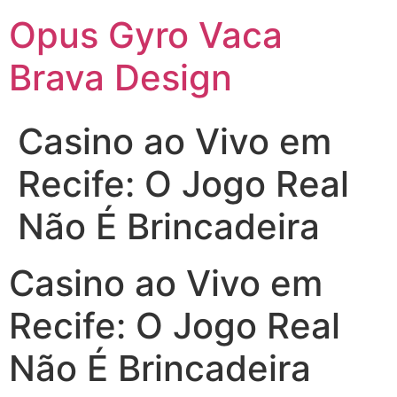
Opus Gyro Vaca
Brava Design
Casino ao Vivo em
Recife: O Jogo Real
Não É Brincadeira
Casino ao Vivo em
Recife: O Jogo Real
Não É Brincadeira