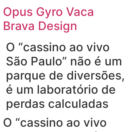
Opus Gyro Vaca
Brava Design
O “cassino ao vivo
São Paulo” não é um
parque de diversões,
é um laboratório de
perdas calculadas
O “cassino ao vivo