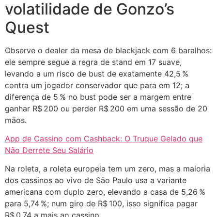
volatilidade de Gonzo’s
Quest
Observe o dealer da mesa de blackjack com 6 baralhos:
ele sempre segue a regra de stand em 17 suave,
levando a um risco de bust de exatamente 42,5 %
contra um jogador conservador que para em 12; a
diferença de 5 % no bust pode ser a margem entre
ganhar R$ 200 ou perder R$ 200 em uma sessão de 20
mãos.
App de Cassino com Cashback: O Truque Gelado que
Não Derrete Seu Salário
Na roleta, a roleta europeia tem um zero, mas a maioria
dos cassinos ao vivo de São Paulo usa a variante
americana com duplo zero, elevando a casa de 5,26 %
para 5,74 %; num giro de R$ 100, isso significa pagar
R$ 0,74 a mais ao cassino.