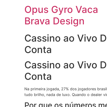
Opus Gyro Vaca
Brava Design
Cassino ao Vivo 
Conta
Cassino ao Vivo 
Conta
Na primeira jogada, 27% dos jogadores brasi
tudo brilho, nada de luxo. Quando o dealer vir
Por que os números me