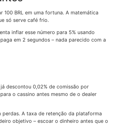
ar 100 BRL em uma fortuna. A matemática
ue só serve café frio.
tenta inflar esse número para 5% usando
as paga em 2 segundos – nada parecido com a
o já descontou 0,02% de comissão por
ro para o cassino antes mesmo de o dealer
 perdas. A taxa de retenção da plataforma
iro objetivo – escoar o dinheiro antes que o