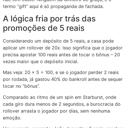
termo “gift” aqui é só propaganda de fachada.
A lógica fria por trás das
promoções de 5 reais
Considerando um depósito de 5 reais, a casa pode
aplicar um rollover de 20x. Isso significa que o jogador
precisa apostar 100 reais antes de tocar o bônus – 20
vezes maior que o depósito inicial.
Mas veja: 20 x 5 = 100, e se o jogador perder 2 reais
por rodada, já gastou 40% do bankroll antes de sequer
tocar no “bônus”.
Comparado ao ritmo de um spin em Starburst, onde
cada giro dura menos de 2 segundos, a burocracia do
rollover arrasta o jogador por dias, sem nenhuma
emoção.