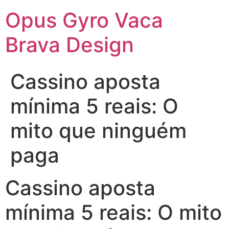
Opus Gyro Vaca
Brava Design
Cassino aposta
mínima 5 reais: O
mito que ninguém
paga
Cassino aposta
mínima 5 reais: O mito