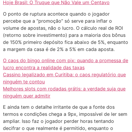
Hoje Brasil: O Truque que Não Vale um Centavo
O ponto de ruptura acontece quando o jogador
percebe que a “promoção” só serve para inflar o
volume de apostas, não o lucro. O cálculo real de ROI
(retorno sobre investimento) para a maioria dos bônus
de 150% primeiro depósito fica abaixo de 5%, enquanto
a margem da casa é de 2% a 5% em cada aposta.
O caos do bingo online com pix: quando a promessa de
lucro encontra a realidade das taxas
Cassino legalizado em Curitiba: o caos regulatório que
ninguém te contou
Melhores slots com rodadas grátis: a verdade suja que
ninguém quer admitir
E ainda tem o detalhe irritante de que a fonte dos
termos e condições chega a 9px, impossível de ler sem
ampliar. Isso faz o jogador perder horas tentando
decifrar o que realmente é permitido, enquanto o