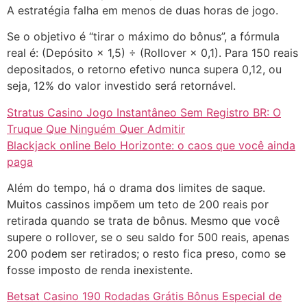
A estratégia falha em menos de duas horas de jogo.
Se o objetivo é “tirar o máximo do bônus”, a fórmula
real é: (Depósito × 1,5) ÷ (Rollover × 0,1). Para 150 reais
depositados, o retorno efetivo nunca supera 0,12, ou
seja, 12% do valor investido será retornável.
Stratus Casino Jogo Instantâneo Sem Registro BR: O
Truque Que Ninguém Quer Admitir
Blackjack online Belo Horizonte: o caos que você ainda
paga
Além do tempo, há o drama dos limites de saque.
Muitos cassinos impõem um teto de 200 reais por
retirada quando se trata de bônus. Mesmo que você
supere o rollover, se o seu saldo for 500 reais, apenas
200 podem ser retirados; o resto fica preso, como se
fosse imposto de renda inexistente.
Betsat Casino 190 Rodadas Grátis Bônus Especial de