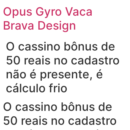
Opus Gyro Vaca
Brava Design
O cassino bônus de
50 reais no cadastro
não é presente, é
cálculo frio
O cassino bônus de
50 reais no cadastro