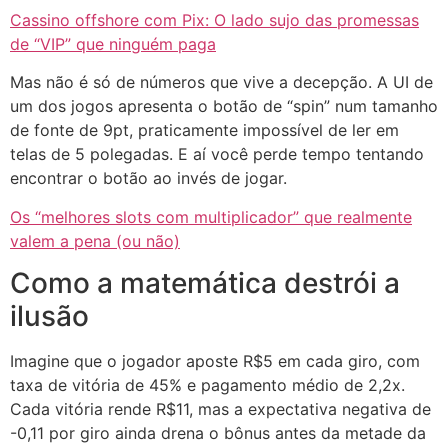
Cassino offshore com Pix: O lado sujo das promessas
de “VIP” que ninguém paga
Mas não é só de números que vive a decepção. A UI de
um dos jogos apresenta o botão de “spin” num tamanho
de fonte de 9pt, praticamente impossível de ler em
telas de 5 polegadas. E aí você perde tempo tentando
encontrar o botão ao invés de jogar.
Os “melhores slots com multiplicador” que realmente
valem a pena (ou não)
Como a matemática destrói a
ilusão
Imagine que o jogador aposte R$5 em cada giro, com
taxa de vitória de 45% e pagamento médio de 2,2x.
Cada vitória rende R$11, mas a expectativa negativa de
-0,11 por giro ainda drena o bônus antes da metade da