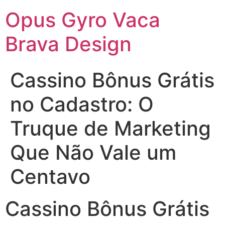
Opus Gyro Vaca
Brava Design
Cassino Bônus Grátis
no Cadastro: O
Truque de Marketing
Que Não Vale um
Centavo
Cassino Bônus Grátis