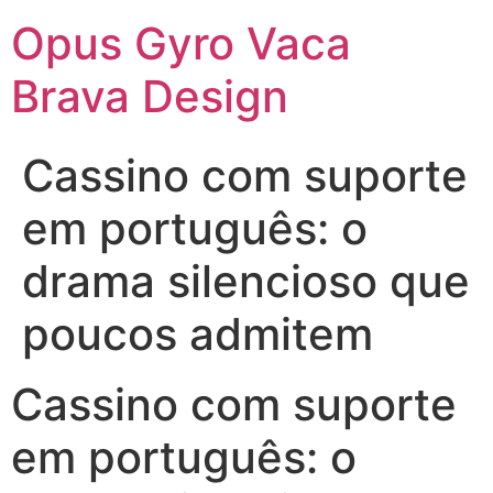
Opus Gyro Vaca
Brava Design
Cassino com suporte
em português: o
drama silencioso que
poucos admitem
Cassino com suporte
em português: o