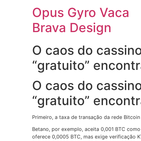
Opus Gyro Vaca
Brava Design
O caos do cassino
“gratuito” encontr
O caos do cassino
“gratuito” encontr
Primeiro, a taxa de transação da rede Bitcoin 
Betano, por exemplo, aceita 0,001 BTC como 
oferece 0,0005 BTC, mas exige verificação KY