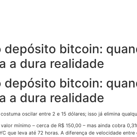
 depósito bitcoin: qua
a a dura realidade
 depósito bitcoin: qua
a a dura realidade
costuma oscilar entre 2 e 15 dólares; isso já elimina qualq
valor mínimo – cerca de R$ 150,00 – mas ainda cobra 0,3%
C que leva até 72 horas. A diferença de velocidade entre