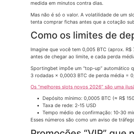
medida em minutos contra dias.
Mas não é só o valor. A volatilidade de um 
tenta comprar fichas antes que a cotação su
Como os limites de dep
Imagine que você tem 0,005 BTC (aprox. R$ 
antes de chegar ao limite, e cada perda médi
Sportingbet impõe um “top-up” automático qu
3 rodadas × 0,0003 BTC de perda média = 0,
Os “melhores slots novos 2026” são uma ilus
Depósito mínimo: 0,0005 BTC (≈ R$ 150
Taxa de rede: 2‑15 USD
Tempo médio de confirmação: 10‑30 mi
Esses números são como um aviso de tráfego:
Promoções “VIP” que 