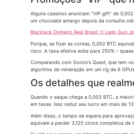
Alguns cassinos anunciam “VIP gift” de 0,00
um chocolate amargo depois da consulta odo
Blackjack Dinheiro Real Brasil: O Lado Sujo 
Porque, se fizer as contas, 0,002 BTC equiv
risco. A taxa efetiva sobe para 250% – quase
Comparando com Gonzo’s Quest, que tem volat
algoritmo de mineração em um rig de 6 GPUs
Os detalhes que real
Quando o saque chega a 0,003 BTC, a maiori
em taxas. Isso reduz seu lucro em mais de 
Além disso, o tempo de espera para aprovaçã
equivale a perder 3,125 ciclos completos de t