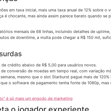
es em taxa inicial, mais uma taxa anual de 12% sobre o
nça é chocante, mas ainda assim parece barato quando se p
atórios mensais de 68 linhas, incluindo detalhes de uptime
utos de downtime, a multa pode chegar a R$ 150 mil, sufic
bsurdas
t” de crédito abaixo de R$ 5,00 para usuários novos.
axa de conversão de moedas em tempo real, com variação m
 por semana, mesmo que o slot Starburst pague mais de 120
ige que o software de pagamento tenha fonte de 1080p, mas
ito” é só mais um engodo de marketing
ta o jogador experiente