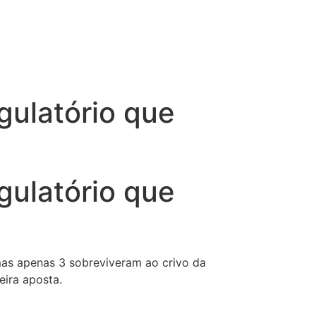
gulatório que
gulatório que
 mas apenas 3 sobreviveram ao crivo da
ira aposta.