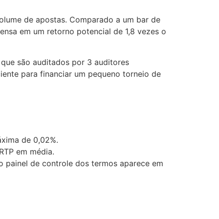
 volume de apostas. Comparado a um bar de
ensa em um retorno potencial de 1,8 vezes o
, que são auditados por 3 auditores
iente para financiar um pequeno torneio de
áxima de 0,02%.
% RTP em média.
 o painel de controle dos termos aparece em