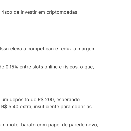
risco de investir em criptomoedas
Isso eleva a competição e reduz a margem
0,15% entre slots online e físicos, o que,
de um depósito de R$ 200, esperando
$ 5,40 extra, insuficiente para cobrir as
s um motel barato com papel de parede novo,