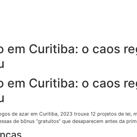
o em Curitiba: o caos re
u
o em Curitiba: o caos re
u
ogos de azar em Curitiba, 2023 trouxe 12 projetos de lei,
ssas de bônus “gratuitos” que desaparecem antes da prime
enças