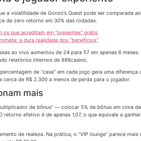
e a volatilidade de Gonzo’s Quest pode ser comparada ao 
ce de zero retorno em 30% das rodadas.
m os que acreditam em “presentes” grátis
romete: a dura realidade dos “benefícios”
sas ao vivo aumentou de 24 para 57 em apenas 6 meses. 
ndo relatórios internos de 888casino.
 percentagem de “casa” em cada jogo gera uma diferença de 
a cerca de R$ 2.300 a menos de perda para o jogador.
ionam mais
“multiplicador de bônus” — colocar 5% de bônus em cima 
retorno efetivo é de apenas 1,07, o que equivale a ganhar R
tamento de realeza. Na prática, o “VIP lounge” parece mai