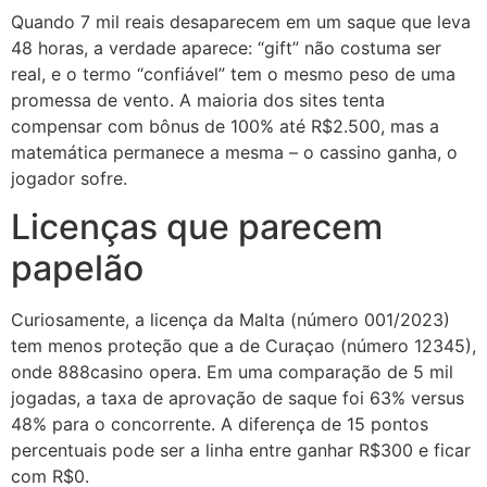
Quando 7 mil reais desaparecem em um saque que leva
48 horas, a verdade aparece: “gift” não costuma ser
real, e o termo “confiável” tem o mesmo peso de uma
promessa de vento. A maioria dos sites tenta
compensar com bônus de 100% até R$2.500, mas a
matemática permanece a mesma – o cassino ganha, o
jogador sofre.
Licenças que parecem
papelão
Curiosamente, a licença da Malta (número 001/2023)
tem menos proteção que a de Curaçao (número 12345),
onde 888casino opera. Em uma comparação de 5 mil
jogadas, a taxa de aprovação de saque foi 63% versus
48% para o concorrente. A diferença de 15 pontos
percentuais pode ser a linha entre ganhar R$300 e ficar
com R$0.