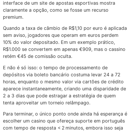
interface de um site de apostas esportivas mostra
claramente a opção, como se fosse um recurso
premium.
Quando a taxa de câmbio de R$1,10 por euro é aplicada
sem aviso, jogadores que operam em euros perdem
10% do valor depositado. Em um exemplo prático,
R$1.000 se convertem em apenas €909, mas o cassino
retém €45 de comissão oculta.
E não é só isso: o tempo de processamento de
depósitos via boleto bancário costuma levar 24 a 72
horas, enquanto o mesmo valor via cartões de crédito
aparece instantaneamente, criando uma disparidade de
2 a 3 dias que pode estragar a estratégia de quem
tenta aproveitar um torneio relâmpago.
Para terminar, o único ponto onde ainda há esperança é
escolher um casino que ofereça suporte em português
com tempo de resposta < 2 minutos, embora isso seja