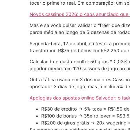
tocar o primeiro real. Em comparação, um sp
Novos cassinos 2026: o caos anunciado que
Mas e se você quiser validar o “free” que di
perda média ao longo de 5 dezenas de rodada
Segunda-feira, 12 de abril, eu testei a prom
transformou R$75 de bônus em R$2.250 de risco
Calculando o custo oculto: 50 giros * 0,02%
jogador médio tem 120 sessões de jogo ao ano
Outra tática usada em 3 dos maiores Cassino
apostador 3 dias de jogo, mas já inclui 5% d
Apologias das apostas online Salvador: o la
R$30 de crédito → 5% taxa = R$1,50 ded
R$100 de bônus → 35x rollover = R$3.5
R$200 de giros grátis → 20x wagering 
Se comparar a velocidade de um slot como Bo