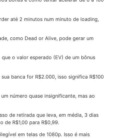
rder até 2 minutos num minuto de loading,
dade, como Dead or Alive, pode gerar um
em que o valor esperado (EV) de um bônus
sua banca for R$2.000, isso significa R$100
 um número quase insignificante, mas ao
sso de retirada que leva, em média, 3 dias
io de R$1,00 para R$0,99.
ilegível em telas de 1080p. Isso é mais