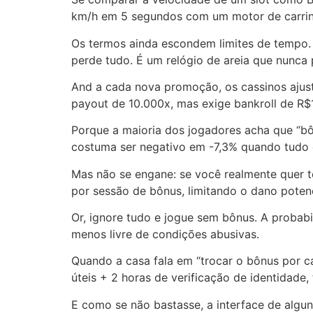
km/h em 5 segundos com um motor de carri
Os termos ainda escondem limites de tempo. 
perde tudo. É um relógio de areia que nunca p
And a cada nova promoção, os cassinos ajusta
payout de 10.000x, mas exige bankroll de R$1
Porque a maioria dos jogadores acha que “bô
costuma ser negativo em -7,3% quando tudo 
Mas não se engane: se você realmente quer te
por sessão de bônus, limitando o dano potenci
Or, ignore tudo e jogue sem bônus. A probab
menos livre de condições abusivas.
Quando a casa fala em “trocar o bônus por ca
úteis + 2 horas de verificação de identidade
E como se não bastasse, a interface de alguns