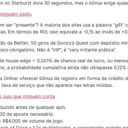
in no Starburst dura 30 segundos, mas o bônus exige quase
 ninguém pediu
zem ser “presente”? A maioria dos sites usa a palavra “gif
s. Em termos de ROI, isso equivale a -0,15 ao invés de +0
oção da Betfair: 50 giros de Gonzo’s Quest com depósito m
‑obrigatório. Não é “VIP”, é “very irritante prática”.
 de house edge = 0,001% de chance real de lucro, ou menos
, a probabilidade cumulativa ainda não ultrapassa 0,12% d
s Online: oferecer bônus de registro em forma de crédito 
e taxa de serviço que não aparece nas letras miúdas.
do sujo que ninguém conta
uzido antes de qualquer spin.
00 de aposta necessária.
= R$4.000 de volume de jogo.
ok of Dead a 1,2x multiplicador, o crescimento exigido pe