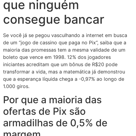
que ninguém
consegue bancar
Se você já se pegou vasculhando a internet em busca
de um “jogo de cassino que paga no Pix”, saiba que a
maioria das promessas tem a mesma validade de um
boleto que vence em 1998. 12% dos jogadores
iniciantes acreditam que um bônus de R$20 pode
transformar a vida, mas a matemática já demonstrou
que a esperança líquida chega a -0,97% ao longo de
1.000 giros.
Por que a maioria das
ofertas de Pix são
armadilhas de 0,5% de
margem