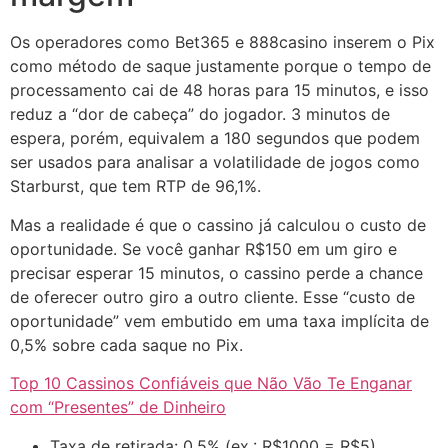
Os operadores como Bet365 e 888casino inserem o Pix
como método de saque justamente porque o tempo de
processamento cai de 48 horas para 15 minutos, e isso
reduz a “dor de cabeça” do jogador. 3 minutos de
espera, porém, equivalem a 180 segundos que podem
ser usados para analisar a volatilidade de jogos como
Starburst, que tem RTP de 96,1%.
Mas a realidade é que o cassino já calculou o custo de
oportunidade. Se você ganhar R$150 em um giro e
precisar esperar 15 minutos, o cassino perde a chance
de oferecer outro giro a outro cliente. Esse “custo de
oportunidade” vem embutido em uma taxa implícita de
0,5% sobre cada saque no Pix.
Top 10 Cassinos Confiáveis que Não Vão Te Enganar
com “Presentes” de Dinheiro
Taxa de retirada: 0,5% (ex.: R$1000 = R$5)