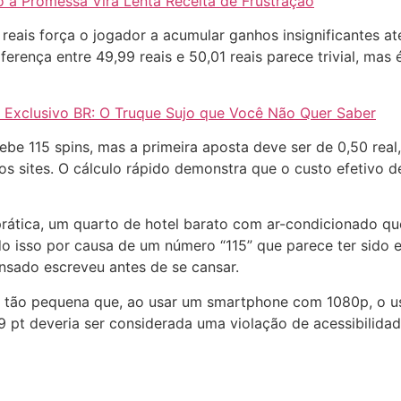
o a Promessa Vira Lenta Receita de Frustração
reais força o jogador a acumular ganhos insignificantes até
erença entre 49,99 reais e 50,01 reais parece trivial, mas
 Exclusivo BR: O Truque Sujo que Você Não Quer Saber
cebe 115 spins, mas a primeira aposta deve ser de 0,50 rea
s sites. O cálculo rápido demonstra que o custo efetivo d
prática, um quarto de hotel barato com ar-condicionado q
do isso por causa de um número “115” que parece ter sido 
nsado escreveu antes de se cansar.
” é tão pequena que, ao usar um smartphone com 1080p, o 
 9 pt deveria ser considerada uma violação de acessibilid