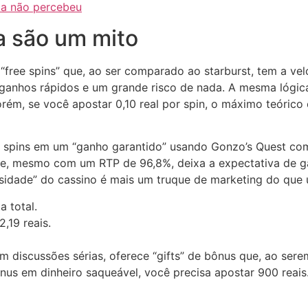
nda não percebeu
a são um mito
ree spins” que, ao ser comparado ao starburst, tem a vel
 ganhos rápidos e um grande risco de nada. A mesma lógica 
rém, se você apostar 0,10 real por spin, o máximo teórico 
 spins em um “ganho garantido” usando Gonzo’s Quest como
que, mesmo com um RTP de 96,8%, deixa a expectativa de g
osidade” do cassino é mais um truque de marketing do que 
a total.
,19 reais.
discussões sérias, oferece “gifts” de bônus que, ao serem
ônus em dinheiro saqueável, você precisa apostar 900 reais