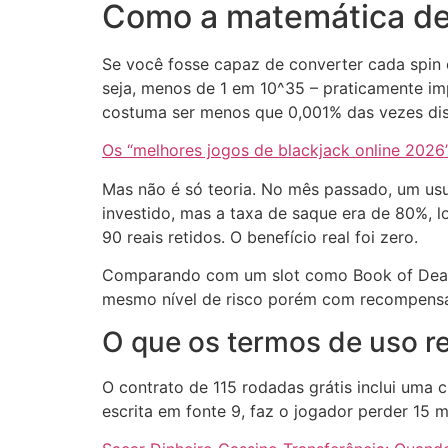
Como a matemática dest
Se você fosse capaz de converter cada spin e
seja, menos de 1 em 10^35 – praticamente imp
costuma ser menos que 0,001% das vezes dis
Os “melhores jogos de blackjack online 2026” 
Mas não é só teoria. No mês passado, um usuá
investido, mas a taxa de saque era de 80%, l
90 reais retidos. O benefício real foi zero.
Comparando com um slot como Book of Dead, o
mesmo nível de risco porém com recompensas
O que os termos de uso r
O contrato de 115 rodadas grátis inclui uma 
escrita em fonte 9, faz o jogador perder 15 