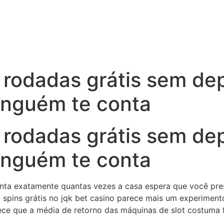
5 rodadas grátis sem de
inguém te conta
5 rodadas grátis sem de
inguém te conta
nta exatamente quantas vezes a casa espera que você pres
5 spins grátis no jqk bet casino parece mais um experimen
ece que a média de retorno das máquinas de slot costuma 