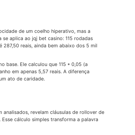
ocidade de um coelho hiperativo, mas a
se aplica ao jqj bet casino: 115 rodadas
é 287,50 reais, ainda bem abaixo dos 5 mil
 base. Ele calculou que 115 * 0,05 (a
anho em apenas 5,57 reais. A diferença
um ato de caridade.
 analisados, revelam cláusulas de rollover de
. Esse cálculo simples transforma a palavra