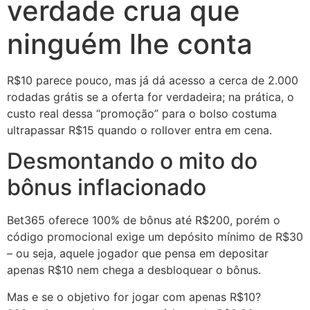
verdade crua que
ninguém lhe conta
R$10 parece pouco, mas já dá acesso a cerca de 2.000
rodadas grátis se a oferta for verdadeira; na prática, o
custo real dessa “promoção” para o bolso costuma
ultrapassar R$15 quando o rollover entra em cena.
Desmontando o mito do
bônus inflacionado
Bet365 oferece 100% de bônus até R$200, porém o
código promocional exige um depósito mínimo de R$30
– ou seja, aquele jogador que pensa em depositar
apenas R$10 nem chega a desbloquear o bônus.
Mas e se o objetivo for jogar com apenas R$10?