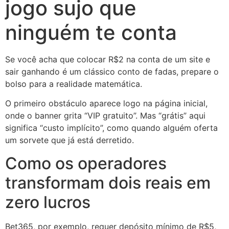
jogo sujo que
ninguém te conta
Se você acha que colocar R$2 na conta de um site e
sair ganhando é um clássico conto de fadas, prepare o
bolso para a realidade matemática.
O primeiro obstáculo aparece logo na página inicial,
onde o banner grita “VIP gratuito”. Mas “grátis” aqui
significa “custo implícito”, como quando alguém oferta
um sorvete que já está derretido.
Como os operadores
transformam dois reais em
zero lucros
Bet365, por exemplo, requer depósito mínimo de R$5,