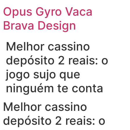
Opus Gyro Vaca
Brava Design
Melhor cassino
depósito 2 reais: o
jogo sujo que
ninguém te conta
Melhor cassino
depósito 2 reais: o