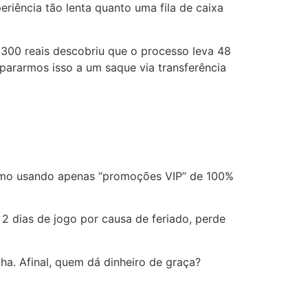
iência tão lenta quanto uma fila de caixa
r 300 reais descobriu que o processo leva 48
pararmos isso a um saque via transferência
esmo usando apenas “promoções VIP” de 100%
2 dias de jogo por causa de feriado, perde
a. Afinal, quem dá dinheiro de graça?