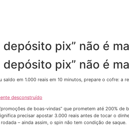
 depósito pix” não é ma
 depósito pix” não é ma
u saldo em 1.000 reais em 10 minutos, prepare o cofre: a 
mente desconstruído
 “promoções de boas-vindas” que prometem até 200% de bô
ignifica precisar apostar 3.000 reais antes de tocar o dinh
 rodada – ainda assim, o spin não tem condição de saque.