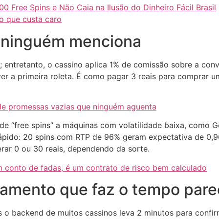
 Free Spins e Não Caia na Ilusão do Dinheiro Fácil Brasil
ão que custa caro
 ninguém menciona
 entretanto, o cassino aplica 1% de comissão sobre a conv
er a primeira roleta. É como pagar 3 reais para comprar u
de promessas vazias que ninguém aguenta
de “free spins” a máquinas com volatilidade baixa, como G
ápido: 20 spins com RTP de 96% geram expectativa de 0,9
erar 0 ou 30 reais, dependendo da sorte.
m conto de fadas, é um contrato de risco bem calculado
amento que faz o tempo pare
s o backend de muitos cassinos leva 2 minutos para confir