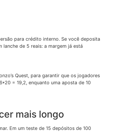
ersão para crédito interno. Se você deposita
m lanche de 5 reais: a margem já está
onzo’s Quest, para garantir que os jogadores
6*20 = 19,2, enquanto uma aposta de 10
cer mais longo
mar. Em um teste de 15 depósitos de 100