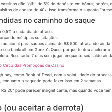
s cassinos dão “gift” de 5% do depósito em bônus; porém,
uisitos de aposta de 40x. Isso transforma o suposto “pres
ondidas no caminho do saque
 0,5% a cada dia de atraso.
orçando múltiplas solicitações.
 adicional para saques acima de R$ 500, atrasando ainda 
o seu bankroll em Gonzo’s Quest porque tentou acelerar o s
eto. Resultado: 7 dias sem jogar, enquanto seu saldo aind
ao Circo das Promoções de Casino
gh‑pay, como Book of Dead, com a volatilidade do proces
s, enquanto o segundo pode fazer isso em 2 semanas.
 R$ 20” pode parecer insignificante, mas quando você tem 
 (ou aceitar a derrota)