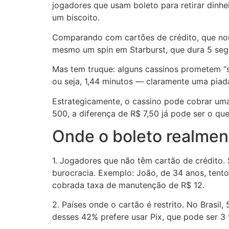
jogadores que usam boleto para retirar dinhe
um biscoito.
Comparando com cartões de crédito, que nor
mesmo um spin em Starburst, que dura 5 se
Mas tem truque: alguns cassinos prometem “s
ou seja, 1,44 minutos — claramente uma piad
Estrategicamente, o cassino pode cobrar uma 
500, a diferença de R$ 7,50 já pode ser o q
Onde o boleto realmen
1. Jogadores que não têm cartão de crédito.
burocracia. Exemplo: João, de 34 anos, tento
cobrada taxa de manutenção de R$ 12.
2. Países onde o cartão é restrito. No Brasi
desses 42% prefere usar Pix, que pode ser 3 