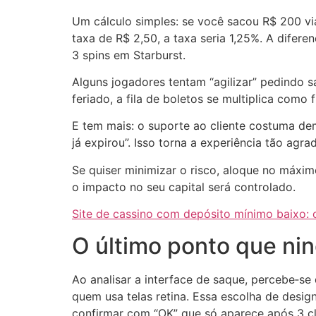
Um cálculo simples: se você sacou R$ 200 vi
taxa de R$ 2,50, a taxa seria 1,25%. A difer
3 spins em Starburst.
Alguns jogadores tentam “agilizar” pedindo 
feriado, a fila de boletos se multiplica como f
E tem mais: o suporte ao cliente costuma de
já expirou”. Isso torna a experiência tão agr
Se quiser minimizar o risco, aloque no máxi
o impacto no seu capital será controlado.
Site de cassino com depósito mínimo baixo: o
O último ponto que n
Ao analisar a interface de saque, percebe‑se
quem usa telas retina. Essa escolha de desi
confirmar com “OK” que só aparece após 3 cli