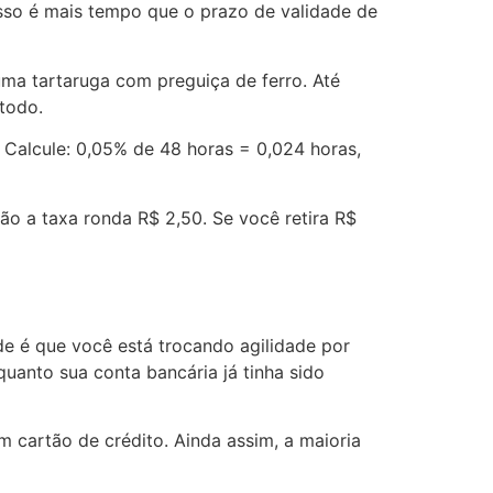
Isso é mais tempo que o prazo de validade de
a tartaruga com preguiça de ferro. Até
todo.
 Calcule: 0,05% de 48 horas = 0,024 horas,
ão a taxa ronda R$ 2,50. Se você retira R$
de é que você está trocando agilidade por
quanto sua conta bancária já tinha sido
m cartão de crédito. Ainda assim, a maioria