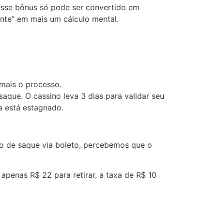
 esse bônus só pode ser convertido em
ente” em mais um cálculo mental.
mais o processo.
aque. O cassino leva 3 dias para validar seu
a está estagnado.
so de saque via boleto, percebemos que o
apenas R$ 22 para retirar, a taxa de R$ 10