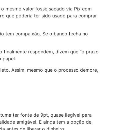
Se o mesmo valor fosse sacado via Pix com
iro que poderia ter sido usado para comprar
 não tem compaixão. Se o banco fecha no
do finalmente respondem, dizem que “o prazo
ó papel.
boleto. Assim, mesmo que o processo demore,
uma ter fonte de 9pt, quase ilegível para
alidade amigável. E ainda tem a opção de
a antes de liberar o dinheiro.