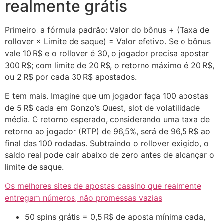
realmente grátis
Primeiro, a fórmula padrão: Valor do bônus ÷ (Taxa de
rollover × Limite de saque) = Valor efetivo. Se o bônus
vale 10 R$ e o rollover é 30, o jogador precisa apostar
300 R$; com limite de 20 R$, o retorno máximo é 20 R$,
ou 2 R$ por cada 30 R$ apostados.
E tem mais. Imagine que um jogador faça 100 apostas
de 5 R$ cada em Gonzo’s Quest, slot de volatilidade
média. O retorno esperado, considerando uma taxa de
retorno ao jogador (RTP) de 96,5%, será de 96,5 R$ ao
final das 100 rodadas. Subtraindo o rollover exigido, o
saldo real pode cair abaixo de zero antes de alcançar o
limite de saque.
Os melhores sites de apostas cassino que realmente
entregam números, não promessas vazias
50 spins grátis = 0,5 R$ de aposta mínima cada,