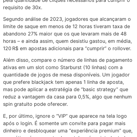
requisito de 30x.
Segundo análise de 2023, jogadores que alcançaram o
limite de saque em menos de 12 horas tiveram taxa de
abandono 27% maior que os que levaram mais de 48
horas – e ainda assim, quem desistiu gastou, em média,
120 R$ em apostas adicionais para “cumprir” o rollover.
Além disso, compare o número de linhas de pagamento
ativas em um slot como Starburst (10 linhas) com a
quantidade de jogos de mesa disponíveis. Um jogador
que prefere blackjack tem apenas 1 linha de aposta,
mas pode aplicar a estratégia de “basic strategy” que
reduz a vantagem da casa para 0,5%, algo que nenhum
spin gratuito pode oferecer.
E, por último, ignore o “VIP” que aparece na tela logo
após o login. É somente um convite para pagar mais
dinheiro e desbloquear uma “experiência premium” que,