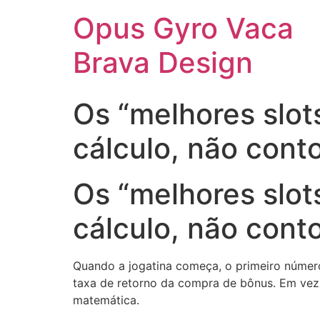
Opus Gyro Vaca
Brava Design
Os “melhores slo
cálculo, não cont
Os “melhores slo
cálculo, não cont
Quando a jogatina começa, o primeiro número
taxa de retorno da compra de bônus. Em vez 
matemática.