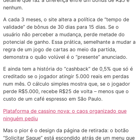
nenhum.
A cada 3 meses, o site altera a política de “tempo de
validade” de bônus de 30 dias para 15 dias. Se o
usuário não perceber a mudança, perde metade do
potencial de ganho. Essa prática, semelhante a mudar a
regra de um jogo de cartas ao meio da partida,
demonstra o quão volúvel é o “presente” anunciado.
E ainda tem a história do “cashback” de 0,5% que só é
creditado se o jogador atingir 5.000 reais em perdas
num mês. O cálculo simples mostra que, se o jogador
perde R$5.000, recebe R$25 de volta – menos que o
custo de um café espresso em São Paulo.
Plataforma de cassino nova: o caos organizado que
ninguém pediu
Mas o pior é o design da página de retirada: o botão
“Solicitar Saque” está escondido atrás de um menu que