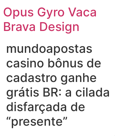
Opus Gyro Vaca
Brava Design
mundoapostas
casino bônus de
cadastro ganhe
grátis BR: a cilada
disfarçada de
“presente”