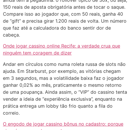
ainda tem a pegadinha: o rollover típico de 30x, ou seja,
150 reais de aposta obrigatória antes de tocar o saque.
Compare isso ao jogador que, com 50 reais, ganha 40
de “gift” e precisa girar 1.200 reais de volta. Um número
que faz até a calculadora do banco sentir dor de
cabeça.
Onde jogar cassino online Recife: a verdade crua que
ninguém tem coragem de dizer
Andar em círculos como numa roleta russa de slots não
ajuda. Em Starburst, por exemplo, as vitórias chegam
em 3 segundos, mas a volatilidade baixa faz o jogador
ganhar 0,02% ao mês, praticamente o mesmo retorno
de uma poupança. Ainda assim, o “VIP” do cassino tenta
vender a ideia de “experiência exclusiva”, enquanto na
prática entrega um lobby tão frio quanto a fila do
correio.
O engodo de jogar cassino bônus no cadastro: porque