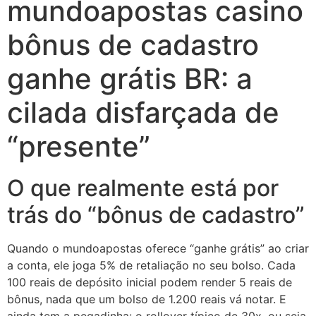
mundoapostas casino
bônus de cadastro
ganhe grátis BR: a
cilada disfarçada de
“presente”
O que realmente está por
trás do “bônus de cadastro”
Quando o mundoapostas oferece “ganhe grátis” ao criar
a conta, ele joga 5% de retaliação no seu bolso. Cada
100 reais de depósito inicial podem render 5 reais de
bônus, nada que um bolso de 1.200 reais vá notar. E