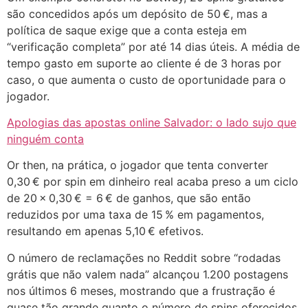
são concedidos após um depósito de 50 €, mas a
política de saque exige que a conta esteja em
“verificação completa” por até 14 dias úteis. A média de
tempo gasto em suporte ao cliente é de 3 horas por
caso, o que aumenta o custo de oportunidade para o
jogador.
Apologias das apostas online Salvador: o lado sujo que
ninguém conta
Or then, na prática, o jogador que tenta converter
0,30 € por spin em dinheiro real acaba preso a um ciclo
de 20 × 0,30 € = 6 € de ganhos, que são então
reduzidos por uma taxa de 15 % em pagamentos,
resultando em apenas 5,10 € efetivos.
O número de reclamações no Reddit sobre “rodadas
grátis que não valem nada” alcançou 1.200 postagens
nos últimos 6 meses, mostrando que a frustração é
quase tão grande quanto o número de spins oferecidos.