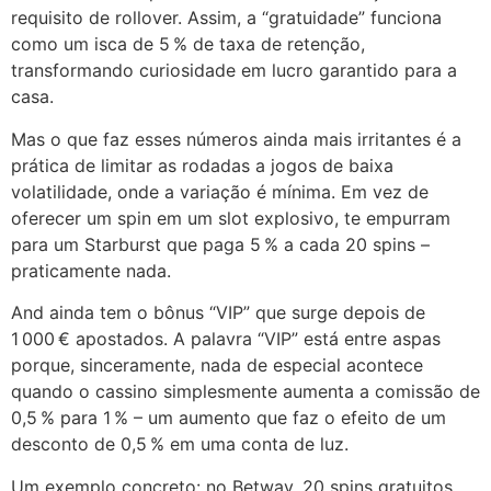
requisito de rollover. Assim, a “gratuidade” funciona
como um isca de 5 % de taxa de retenção,
transformando curiosidade em lucro garantido para a
casa.
Mas o que faz esses números ainda mais irritantes é a
prática de limitar as rodadas a jogos de baixa
volatilidade, onde a variação é mínima. Em vez de
oferecer um spin em um slot explosivo, te empurram
para um Starburst que paga 5 % a cada 20 spins –
praticamente nada.
And ainda tem o bônus “VIP” que surge depois de
1 000 € apostados. A palavra “VIP” está entre aspas
porque, sinceramente, nada de especial acontece
quando o cassino simplesmente aumenta a comissão de
0,5 % para 1 % – um aumento que faz o efeito de um
desconto de 0,5 % em uma conta de luz.
Um exemplo concreto: no Betway, 20 spins gratuitos