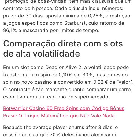
“promoção de boas-vindas” tem mais cláusulas que um
contrato de hipoteca. Cada cláusula inclui números:
prazo de 30 dias, aposta mínima de 0,25 €, e restrição
a jogos específicos como Starburst, cujo retorno de
96,1 % é mascarado por limites de tempo.
Comparação direta com slots
de alta volatilidade
Em um slot como Dead or Alive 2, a volatilidade pode
transformar um spin de 0,10 € em 30 €, mas o mesmo
spin no novo cassino é convertido em 0,02 € de “valor”.
O contraste é tão marcante quanto comparar um carro
esportivo com um carrinho de supermercado.
BetWarrior Casino 60 Free Spins com Código Bônus
Brasil: O Truque Matemático que Não Vale Nada
Because the average player churns after 3 dias, o
cassino calcula que 70 % deles nunca alcançam o