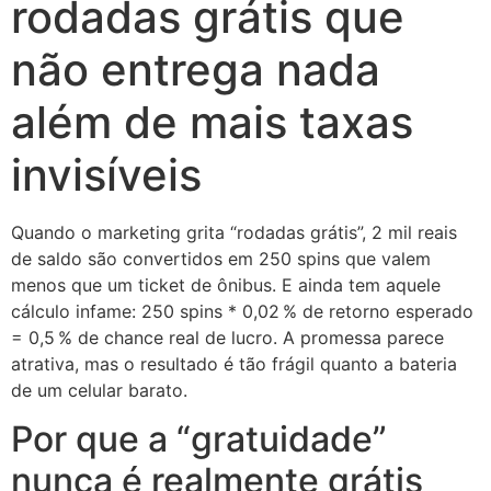
rodadas grátis que
não entrega nada
além de mais taxas
invisíveis
Quando o marketing grita “rodadas grátis”, 2 mil reais
de saldo são convertidos em 250 spins que valem
menos que um ticket de ônibus. E ainda tem aquele
cálculo infame: 250 spins * 0,02 % de retorno esperado
= 0,5 % de chance real de lucro. A promessa parece
atrativa, mas o resultado é tão frágil quanto a bateria
de um celular barato.
Por que a “gratuidade”
nunca é realmente grátis