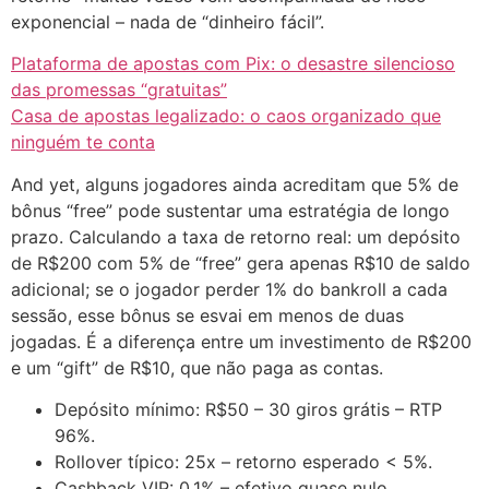
exponencial – nada de “dinheiro fácil”.
Plataforma de apostas com Pix: o desastre silencioso
das promessas “gratuitas”
Casa de apostas legalizado: o caos organizado que
ninguém te conta
And yet, alguns jogadores ainda acreditam que 5% de
bônus “free” pode sustentar uma estratégia de longo
prazo. Calculando a taxa de retorno real: um depósito
de R$200 com 5% de “free” gera apenas R$10 de saldo
adicional; se o jogador perder 1% do bankroll a cada
sessão, esse bônus se esvai em menos de duas
jogadas. É a diferença entre um investimento de R$200
e um “gift” de R$10, que não paga as contas.
Depósito mínimo: R$50 – 30 giros grátis – RTP
96%.
Rollover típico: 25x – retorno esperado < 5%.
Cashback VIP: 0,1% – efetivo quase nulo.