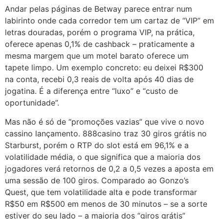
Andar pelas páginas de Betway parece entrar num
labirinto onde cada corredor tem um cartaz de “VIP” em
letras douradas, porém o programa VIP, na prática,
oferece apenas 0,1% de cashback – praticamente a
mesma margem que um motel barato oferece um
tapete limpo. Um exemplo concreto: eu deixei R$300
na conta, recebi 0,3 reais de volta após 40 dias de
jogatina. É a diferença entre “luxo” e “custo de
oportunidade”.
Mas não é só de “promoções vazias” que vive o novo
cassino lançamento. 888casino traz 30 giros grátis no
Starburst, porém o RTP do slot está em 96,1% e a
volatilidade média, o que significa que a maioria dos
jogadores verá retornos de 0,2 a 0,5 vezes a aposta em
uma sessão de 100 giros. Comparado ao Gonzo’s
Quest, que tem volatilidade alta e pode transformar
R$50 em R$500 em menos de 30 minutos – se a sorte
estiver do seu lado – a maioria dos “giros grátis”