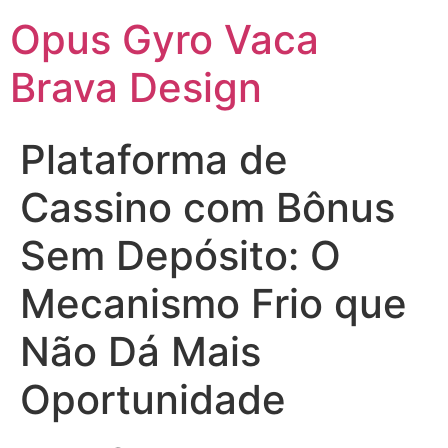
Opus Gyro Vaca
Brava Design
Plataforma de
Cassino com Bônus
Sem Depósito: O
Mecanismo Frio que
Não Dá Mais
Oportunidade