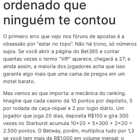
ordenado que
ninguém te contou
O primeiro erro que vejo nos fóruns de apostas é a
obsessão por “estar no topo”. Não há trono, só números
sujos. Se você abrir a página do Bet365 e contar
quantas vezes o termo “VIP” aparece, chegará a 27; e
ainda assim, a maioria dos jogadores acha que isso
garante algo mais que uma cama de pregos em um
motel barato.
Mas vamos ao que importa: a mecânica do ranking.
Imagine que cada casino dá 10 pontos por depósito, 5
por rodada de caça-níquel e 2 por login diário. Um
jogador que joga 20 dias, deposita R$150 e gira 300
vezes no Starburst acumula 10×20 + 5×300 + 2×20 =
2.500 pontos. O Betway, porém, multiplica tudo por 1,3
se você tem mais de R$1.000 em volume mensal; o