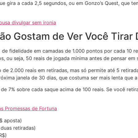
e gira a cada 2,5 segundos, ou em Gonzo’s Quest, que tem v
ousa divulgar sem ironia
ão Gostam de Ver Você Tirar 
 de fidelidade em camadas de 1.000 pontos por cada 10 rea
s, ou seja, 50 reais de jogada mínima antes de pensar em 
 de 2.000 reais em retiradas, mas só permite até 5 retirad
próxima janela de 30 dias, que costuma ser mais lenta que 
 de 7% sobre cada saque acima de 100 reais. Se você retira
das Promessas de Fortuna
R$ aposta)
 duas retiradas)
R$)