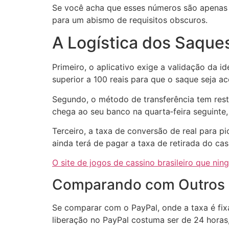
Se você acha que esses números são apenas “
para um abismo de requisitos obscuros.
A Logística dos Saque
Primeiro, o aplicativo exige a validação da 
superior a 100 reais para que o saque seja a
Segundo, o método de transferência tem restr
chega ao seu banco na quarta‑feira seguinte
Terceiro, a taxa de conversão de real para pi
ainda terá de pagar a taxa de retirada do cas
O site de jogos de cassino brasileiro que ni
Comparando com Outros 
Se comparar com o PayPal, onde a taxa é fix
liberação no PayPal costuma ser de 24 horas