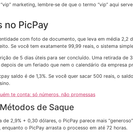
vip” marketing, lembre‑se de que o termo “vip” aqui serve
s no PicPay
identidade com foto de documento, que leva em média 2,2 di
ceito. Se você tem exatamente 99,99 reais, o sistema simp
ição de 5 dias úteis para ser concluído. Uma retirada de 3
, depois de um feriado que nem o calendário da empresa pr
cpay saldo é de 1,3%. Se você quer sacar 500 reais, o sald
sino.
nguém te conta: só números, não promessas
Métodos de Saque
a de 2,9% + 0,30 dólares, o PicPay parece mais “generoso”
, enquanto o PicPay arrasta o processo em até 72 horas.