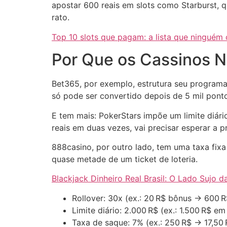
apostar 600 reais em slots como Starburst, qu
rato.
Top 10 slots que pagam: a lista que ninguém 
Por Que os Cassinos N
Bet365, por exemplo, estrutura seu programa
só pode ser convertido depois de 5 mil ponto
E tem mais: PokerStars impõe um limite diário
reais em duas vezes, vai precisar esperar a 
888casino, por outro lado, tem uma taxa fixa
quase metade de um ticket de loteria.
Blackjack Dinheiro Real Brasil: O Lado Sujo 
Rollover: 30x (ex.: 20 R$ bônus → 600 
Limite diário: 2.000 R$ (ex.: 1.500 R$ em
Taxa de saque: 7% (ex.: 250 R$ → 17,50 