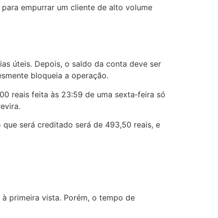
 para empurrar um cliente de alto volume
as úteis. Depois, o saldo da conta deve ser
lesmente bloqueia a operação.
00 reais feita às 23:59 de uma sexta‑feira só
evira.
o que será creditado será de 493,50 reais, e
 à primeira vista. Porém, o tempo de