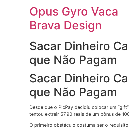
Opus Gyro Vaca
Brava Design
Sacar Dinheiro C
que Não Pagam
Sacar Dinheiro C
que Não Pagam
Desde que o PicPay decidiu colocar um “gift”
tentou extrair 57,90 reais de um bônus de 100
O primeiro obstáculo costuma ser o requisito