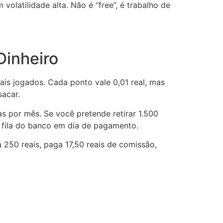
olatilidade alta. Não é “free”, é trabalho de
Dinheiro
is jogados. Cada ponto vale 0,01 real, mas
sacar.
as por mês. Se você pretende retirar 1.500
a fila do banco em dia de pagamento.
 250 reais, paga 17,50 reais de comissão,