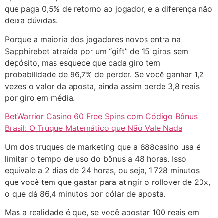
que paga 0,5% de retorno ao jogador, e a diferença não
deixa dúvidas.
Porque a maioria dos jogadores novos entra na
Sapphirebet atraída por um “gift” de 15 giros sem
depósito, mas esquece que cada giro tem
probabilidade de 96,7% de perder. Se você ganhar 1,2
vezes o valor da aposta, ainda assim perde 3,8 reais
por giro em média.
BetWarrior Casino 60 Free Spins com Código Bônus
Brasil: O Truque Matemático que Não Vale Nada
Um dos truques de marketing que a 888casino usa é
limitar o tempo de uso do bônus a 48 horas. Isso
equivale a 2 dias de 24 horas, ou seja, 1 728 minutos
que você tem que gastar para atingir o rollover de 20x,
o que dá 86,4 minutos por dólar de aposta.
Mas a realidade é que, se você apostar 100 reais em