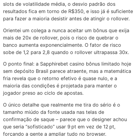
slots de volatilidade média, o desvio padrão dos
resultados fica em torno de R$350, e isso já é suficiente
para fazer a maioria desistir antes de atingir o rollover.
Orientei um colega a nunca aceitar um bônus que exija
mais de 20x de rollover, pois o risco de quebrar o
banco aumenta exponencialmente. O fator de risco
sobe de 1,2 para 2,8 quando o rollover ultrapassa 30x.
O ponto final: a Sapphirebet casino bônus limitado hoje
sem depósito Brasil parece atraente, mas a matemática
fria revela que o retorno efetivo é quase nulo, e a
maioria das condições é projetada para manter o
jogador preso ao ciclo de apostas.
O único detalhe que realmente me tira do sério é o
tamanho miúdo da fonte usada nas telas de
confirmação de saque – parece que o designer achou
que seria “sofisticado” usar 9 pt em vez de 12 pt,
forçando a gente a ampliar tudo no browser.