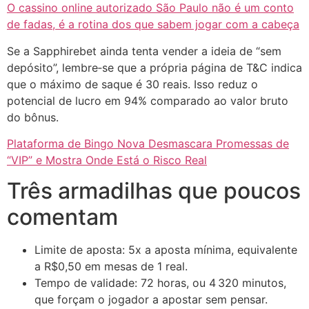
O cassino online autorizado São Paulo não é um conto
de fadas, é a rotina dos que sabem jogar com a cabeça
Se a Sapphirebet ainda tenta vender a ideia de “sem
depósito”, lembre‑se que a própria página de T&C indica
que o máximo de saque é 30 reais. Isso reduz o
potencial de lucro em 94% comparado ao valor bruto
do bônus.
Plataforma de Bingo Nova Desmascara Promessas de
“VIP” e Mostra Onde Está o Risco Real
Três armadilhas que poucos
comentam
Limite de aposta: 5x a aposta mínima, equivalente
a R$0,50 em mesas de 1 real.
Tempo de validade: 72 horas, ou 4 320 minutos,
que forçam o jogador a apostar sem pensar.