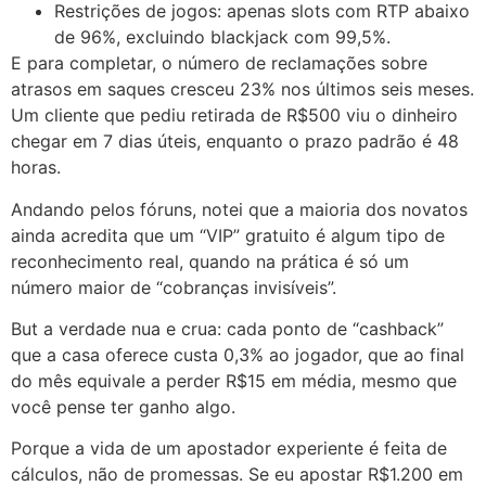
Restrições de jogos: apenas slots com RTP abaixo
de 96%, excluindo blackjack com 99,5%.
E para completar, o número de reclamações sobre
atrasos em saques cresceu 23% nos últimos seis meses.
Um cliente que pediu retirada de R$500 viu o dinheiro
chegar em 7 dias úteis, enquanto o prazo padrão é 48
horas.
Andando pelos fóruns, notei que a maioria dos novatos
ainda acredita que um “VIP” gratuito é algum tipo de
reconhecimento real, quando na prática é só um
número maior de “cobranças invisíveis”.
But a verdade nua e crua: cada ponto de “cashback”
que a casa oferece custa 0,3% ao jogador, que ao final
do mês equivale a perder R$15 em média, mesmo que
você pense ter ganho algo.
Porque a vida de um apostador experiente é feita de
cálculos, não de promessas. Se eu apostar R$1.200 em