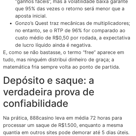
“ganhos fáceis”, mas a volatilidade baixa garante
que 95% das vezes o retorno será menor que a
aposta inicial.
Gonzo’s Quest traz mecânicas de multiplicadores;
no entanto, se o RTP de 96% for comparado ao
custo médio de R$0,50 por rodada, a expectativa
de lucro líquido ainda é negativa.
E, como se não bastasse, o termo “free” aparece em
tudo, mas ninguém distribui dinheiro de graça; a
matemática fria sempre volta ao ponto de partida.
Depósito e saque: a
verdadeira prova de
confiabilidade
Na prática, 888casino leva em média 72 horas para
processar um saque de R$1.500, enquanto a mesma
quantia em outros sites pode demorar até 5 dias úteis.