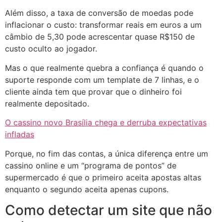
Além disso, a taxa de conversão de moedas pode
inflacionar o custo: transformar reais em euros a um
câmbio de 5,30 pode acrescentar quase R$150 de
custo oculto ao jogador.
Mas o que realmente quebra a confiança é quando o
suporte responde com um template de 7 linhas, e o
cliente ainda tem que provar que o dinheiro foi
realmente depositado.
O cassino novo Brasília chega e derruba expectativas
infladas
Porque, no fim das contas, a única diferença entre um
cassino online e um “programa de pontos” de
supermercado é que o primeiro aceita apostas altas
enquanto o segundo aceita apenas cupons.
Como detectar um site que não