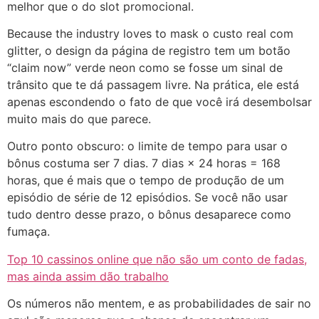
melhor que o do slot promocional.
Because the industry loves to mask o custo real com
glitter, o design da página de registro tem um botão
“claim now” verde neon como se fosse um sinal de
trânsito que te dá passagem livre. Na prática, ele está
apenas escondendo o fato de que você irá desembolsar
muito mais do que parece.
Outro ponto obscuro: o limite de tempo para usar o
bônus costuma ser 7 dias. 7 dias × 24 horas = 168
horas, que é mais que o tempo de produção de um
episódio de série de 12 episódios. Se você não usar
tudo dentro desse prazo, o bônus desaparece como
fumaça.
Top 10 cassinos online que não são um conto de fadas,
mas ainda assim dão trabalho
Os números não mentem, e as probabilidades de sair no