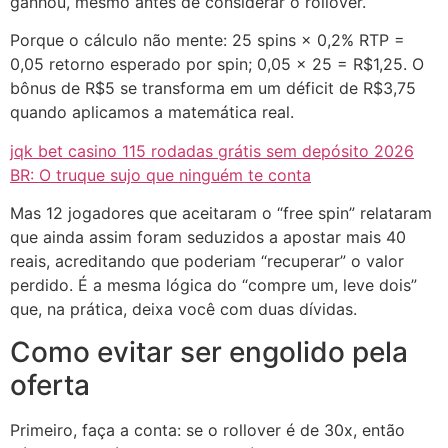
ganhou, mesmo antes de considerar o rollover.
Porque o cálculo não mente: 25 spins × 0,2% RTP =
0,05 retorno esperado por spin; 0,05 × 25 = R$1,25. O
bônus de R$5 se transforma em um déficit de R$3,75
quando aplicamos a matemática real.
jqk bet casino 115 rodadas grátis sem depósito 2026
BR: O truque sujo que ninguém te conta
Mas 12 jogadores que aceitaram o “free spin” relataram
que ainda assim foram seduzidos a apostar mais 40
reais, acreditando que poderiam “recuperar” o valor
perdido. É a mesma lógica do “compre um, leve dois”
que, na prática, deixa você com duas dívidas.
Como evitar ser engolido pela
oferta
Primeiro, faça a conta: se o rollover é de 30x, então